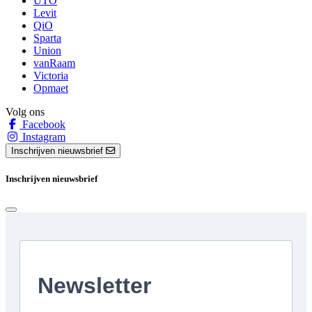
UTO
Levit
QiO
Sparta
Union
vanRaam
Victoria
Opmaet
Volg ons
Facebook
Instagram
Inschrijven nieuwsbrief
Inschrijven nieuwsbrief