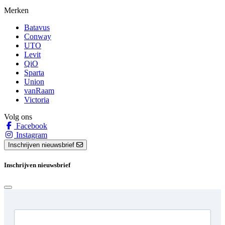
Merken
Batavus
Conway
UTO
Levit
QiO
Sparta
Union
vanRaam
Victoria
Volg ons
Facebook
Instagram
Inschrijven nieuwsbrief
Inschrijven nieuwsbrief