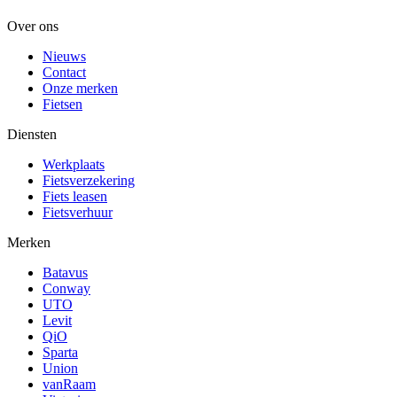
Over ons
Nieuws
Contact
Onze merken
Fietsen
Diensten
Werkplaats
Fietsverzekering
Fiets leasen
Fietsverhuur
Merken
Batavus
Conway
UTO
Levit
QiO
Sparta
Union
vanRaam