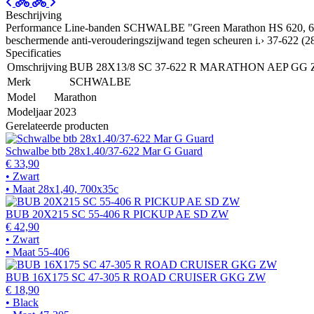
Beschrijving
Performance Line-banden SCHWALBE "Green Marathon HS 620, 67 EPI
beschermende anti-verouderingszijwand tegen scheuren i.› 37-622 (28
Specificaties
Omschrijving
BUB 28X13/8 SC 37-622 R MARATHON AEP GG
Merk
SCHWALBE
Model
Marathon
Modeljaar
2023
Gerelateerde producten
Schwalbe btb 28x1.40/37-622 Mar G Guard
€ 33,90
• Zwart
• Maat 28x1,40, 700x35c
BUB 20X215 SC 55-406 R PICKUP AE SD ZW
€ 42,90
• Zwart
• Maat 55-406
BUB 16X175 SC 47-305 R ROAD CRUISER GKG ZW
€ 18,90
• Black