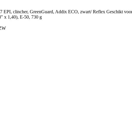
, clincher, GreenGuard, Addix ECO, zwart/ Reflex Geschikt voor E-
" x 1,40), E-50, 730 g
 ZW