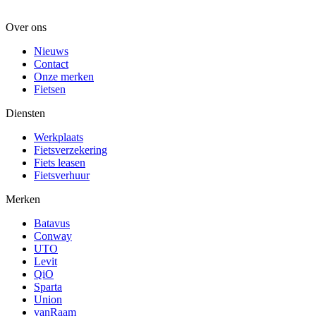
Over ons
Nieuws
Contact
Onze merken
Fietsen
Diensten
Werkplaats
Fietsverzekering
Fiets leasen
Fietsverhuur
Merken
Batavus
Conway
UTO
Levit
QiO
Sparta
Union
vanRaam