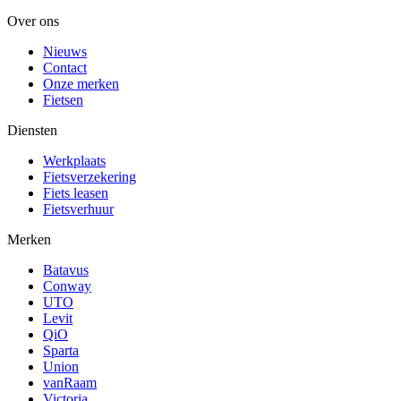
Over ons
Nieuws
Contact
Onze merken
Fietsen
Diensten
Werkplaats
Fietsverzekering
Fiets leasen
Fietsverhuur
Merken
Batavus
Conway
UTO
Levit
QiO
Sparta
Union
vanRaam
Victoria