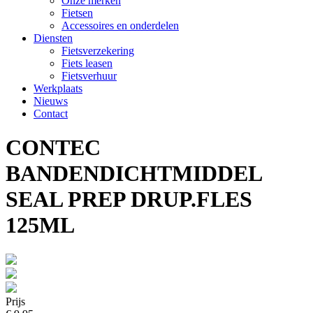
Onze merken
Fietsen
Accessoires en onderdelen
Diensten
Fietsverzekering
Fiets leasen
Fietsverhuur
Werkplaats
Nieuws
Contact
CONTEC
BANDENDICHTMIDDEL
SEAL PREP DRUP.FLES
125ML
Prijs