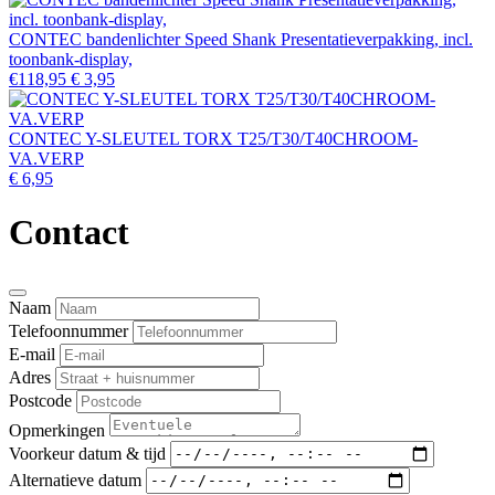
CONTEC bandenlichter Speed Shank Presentatieverpakking, incl.
toonbank-display,
€118,95
€ 3,95
CONTEC Y-SLEUTEL TORX T25/T30/T40CHROOM-
VA.VERP
€ 6,95
Contact
Naam
Telefoonnummer
E-mail
Adres
Postcode
Opmerkingen
Voorkeur datum & tijd
Alternatieve datum