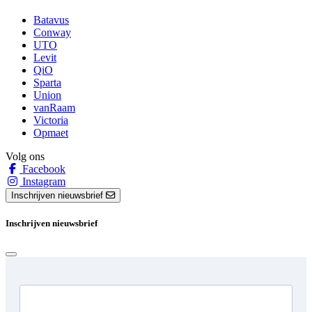
Batavus
Conway
UTO
Levit
QiO
Sparta
Union
vanRaam
Victoria
Opmaet
Volg ons
Facebook
Instagram
Inschrijven nieuwsbrief
Inschrijven nieuwsbrief