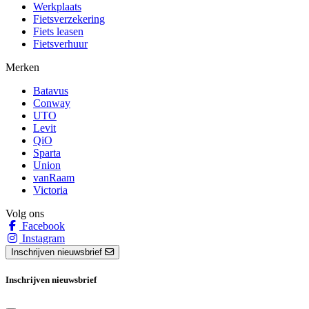
Werkplaats
Fietsverzekering
Fiets leasen
Fietsverhuur
Merken
Batavus
Conway
UTO
Levit
QiO
Sparta
Union
vanRaam
Victoria
Volg ons
Facebook
Instagram
Inschrijven nieuwsbrief
Inschrijven nieuwsbrief