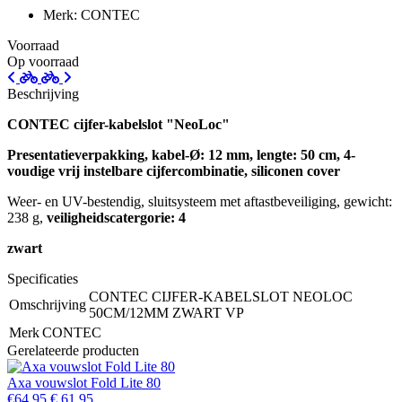
Merk: CONTEC
Voorraad
Op voorraad
Beschrijving
CONTEC cijfer-kabelslot "NeoLoc"
Presentatieverpakking, kabel-Ø: 12 mm, lengte: 50 cm, 4-
voudige vrij instelbare cijfercombinatie, siliconen cover
Weer- en UV-bestendig, sluitsysteem met aftastbeveiliging, gewicht:
238 g,
veiligheidscatergorie: 4
zwart
Specificaties
CONTEC CIJFER-KABELSLOT NEOLOC
Omschrijving
50CM/12MM ZWART VP
Merk
CONTEC
Gerelateerde producten
Axa vouwslot Fold Lite 80
€64,95
€ 61,95