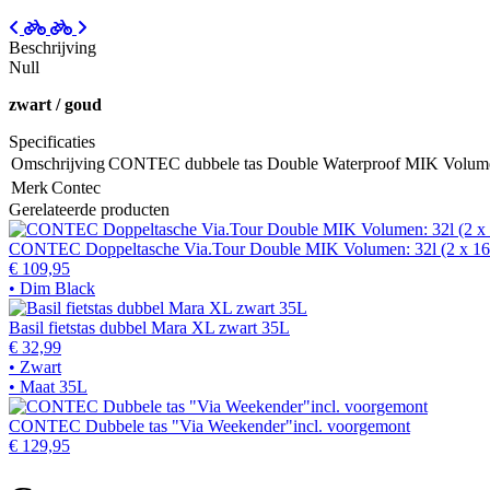
Beschrijving
Null
zwart / goud
Specificaties
Omschrijving
CONTEC dubbele tas Double Waterproof MIK Volume: 4
Merk
Contec
Gerelateerde producten
CONTEC Doppeltasche Via.Tour Double MIK Volumen: 32l (2 x 16l
€ 109,95
• Dim Black
Basil fietstas dubbel Mara XL zwart 35L
€ 32,99
• Zwart
• Maat 35L
CONTEC Dubbele tas "Via Weekender"incl. voorgemont
€ 129,95