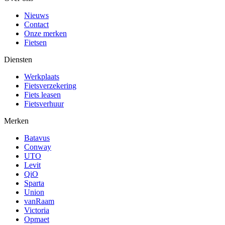
Nieuws
Contact
Onze merken
Fietsen
Diensten
Werkplaats
Fietsverzekering
Fiets leasen
Fietsverhuur
Merken
Batavus
Conway
UTO
Levit
QiO
Sparta
Union
vanRaam
Victoria
Opmaet