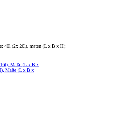
0l (2x 20l), maten (L x B x H):
), Maße (L x B x