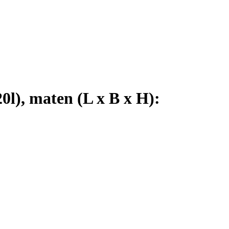
l), maten (L x B x H):