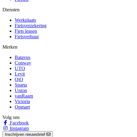
Diensten
Werkplaats
Fietsverzekering
Fiets leasen
Fietsverhuur
Merken
Batavus
Conway
UTO
Levit
QiO
Sparta
Union
vanRaam
Victoria
Opmaet
Volg ons
Facebook
Instagram
Inschrijven nieuwsbrief