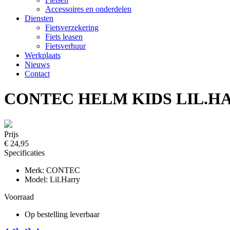
Accessoires en onderdelen
Diensten
Fietsverzekering
Fiets leasen
Fietsverhuur
Werkplaats
Nieuws
Contact
CONTEC HELM KIDS LIL.HAR
Prijs
€ 24,95
Specificaties
Merk: CONTEC
Model: Lil.Harry
Voorraad
Op bestelling leverbaar