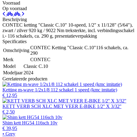
Voorraad
Op voorraad
Beschrijving
CONTEC ketting "Classic C.10" 10-speed, 1/2" x 11/128" (5/64"),
zwart / zilver 920 kg / 9022 Nm treksterkte, incl. verbindingsschakel
i.› 116 schakels, ca. 290 g, presentatieverpakking
Specificaties
CONTEC Ketting "Classic C.10"116 schakels, ca.
Omschrijving
290
Merk
CONTEC
Model
Classic C.10
Modeljaar
2024
Gerelateerde producten
Ketting m-wave 1/2x1/8 112 schakel 1 speed (kmc imitatie)
€ 12,95
KETT VERB SCH XLC MET VEER E-BIKE 1/2'' X 3/32''
€ 2,50
Shim kett HG54 116sch 10v
€ 39,95
• Grey