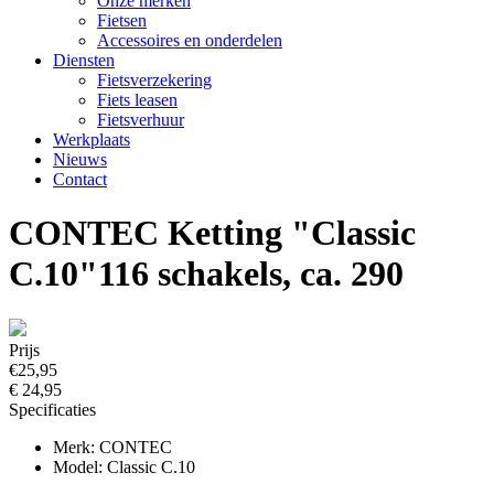
Onze merken
Fietsen
Accessoires en onderdelen
Diensten
Fietsverzekering
Fiets leasen
Fietsverhuur
Werkplaats
Nieuws
Contact
CONTEC Ketting "Classic
C.10"116 schakels, ca. 290
Prijs
€25,95
€ 24,95
Specificaties
Merk: CONTEC
Model: Classic C.10