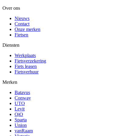
Over ons
Nieuws
Contact
Onze merken
Fietsen
Diensten
Werkplaats
Fietsverzekering
Fiets leasen
Fietsverhuur
Merken
Batavus
Conway
UTO
Levit
QiO
Sparta
Union
vanRaam