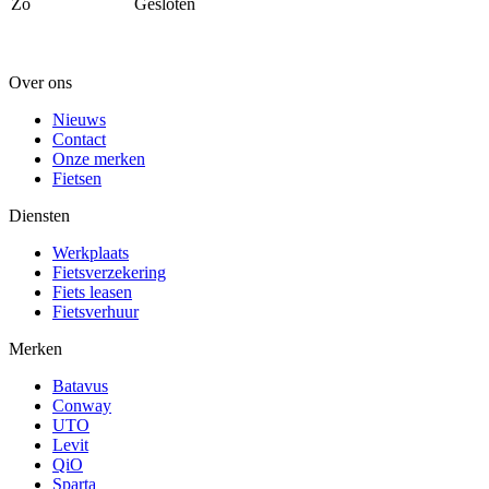
Zo
Gesloten
Over ons
Nieuws
Contact
Onze merken
Fietsen
Diensten
Werkplaats
Fietsverzekering
Fiets leasen
Fietsverhuur
Merken
Batavus
Conway
UTO
Levit
QiO
Sparta