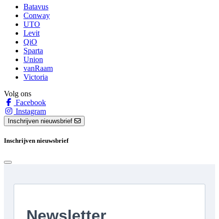
Batavus
Conway
UTO
Levit
QiO
Sparta
Union
vanRaam
Victoria
Volg ons
Facebook
Instagram
Inschrijven nieuwsbrief
Inschrijven nieuwsbrief