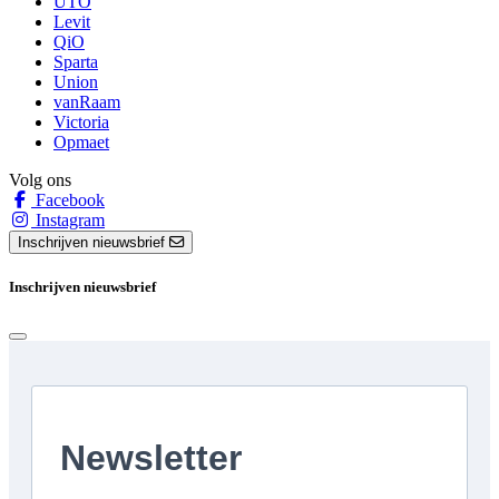
UTO
Levit
QiO
Sparta
Union
vanRaam
Victoria
Opmaet
Volg ons
Facebook
Instagram
Inschrijven nieuwsbrief
Inschrijven nieuwsbrief