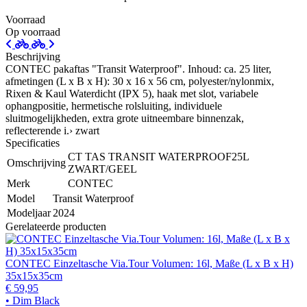
Voorraad
Op voorraad
Beschrijving
CONTEC pakaftas "Transit Waterproof". Inhoud: ca. 25 liter,
afmetingen (L x B x H): 30 x 16 x 56 cm, polyester/nylonmix,
Rixen & Kaul Waterdicht (IPX 5), haak met slot, variabele
ophangpositie, hermetische rolsluiting, individuele
sluitmogelijkheden, extra grote uitneembare binnenzak,
reflecterende i.› zwart
Specificaties
CT TAS TRANSIT WATERPROOF25L
Omschrijving
ZWART/GEEL
Merk
CONTEC
Model
Transit Waterproof
Modeljaar
2024
Gerelateerde producten
CONTEC Einzeltasche Via.Tour Volumen: 16l, Maße (L x B x H)
35x15x35cm
€ 59,95
• Dim Black