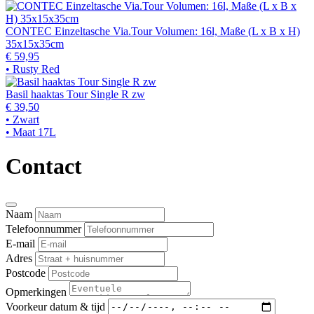
CONTEC Einzeltasche Via.Tour Volumen: 16l, Maße (L x B x H)
35x15x35cm
€ 59,95
• Rusty Red
Basil haaktas Tour Single R zw
€ 39,50
• Zwart
• Maat 17L
Contact
Naam
Telefoonnummer
E-mail
Adres
Postcode
Opmerkingen
Voorkeur datum & tijd