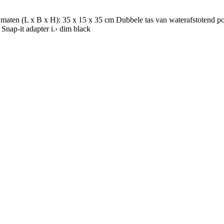
ten (L x B x H): 35 x 15 x 35 cm Dubbele tas van waterafstotend poly
Snap-it adapter i.› dim black