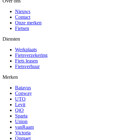
Over ons
Nieuws
Contact
Onze merken
Fietsen
Diensten
Werkplaats
Fietsverzekering
Fiets leasen
Fietsverhuur
Merken
Batavus
Conway
UTO
Levit
QiO
Sparta
Union
vanRaam
Victoria
Opmaet