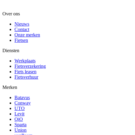
Over ons
Nieuws
Contact
Onze merken
Fietsen
Diensten
Werkplaats
Fietsverzekering
Fiets leasen
Fietsverhuur
Merken
Batavus
Conway
UTO
Levit
QiO
Sparta
Union