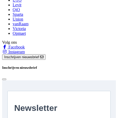
UTO
Levit
QiO
Sparta
Union
vanRaam
Victoria
Opmaet
Volg ons
Facebook
Instagram
Inschrijven nieuwsbrief
Inschrijven nieuwsbrief