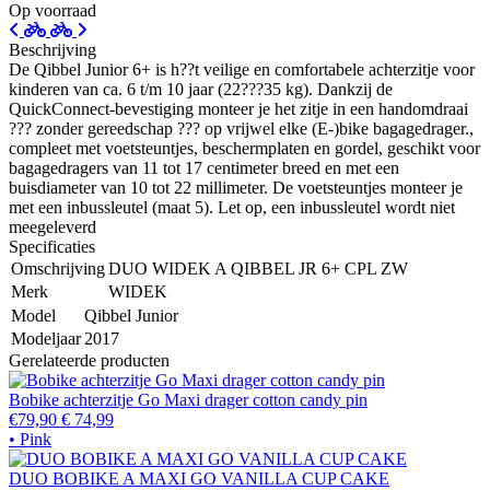
Op voorraad
Beschrijving
De Qibbel Junior 6+ is h??t veilige en comfortabele achterzitje voor
kinderen van ca. 6 t/m 10 jaar (22???35 kg). Dankzij de
QuickConnect-bevestiging monteer je het zitje in een handomdraai
??? zonder gereedschap ??? op vrijwel elke (E-)bike bagagedrager.,
compleet met voetsteuntjes, beschermplaten en gordel, geschikt voor
bagagedragers van 11 tot 17 centimeter breed en met een
buisdiameter van 10 tot 22 millimeter. De voetsteuntjes monteer je
met een inbussleutel (maat 5). Let op, een inbussleutel wordt niet
meegeleverd
Specificaties
Omschrijving
DUO WIDEK A QIBBEL JR 6+ CPL ZW
Merk
WIDEK
Model
Qibbel Junior
Modeljaar
2017
Gerelateerde producten
Bobike achterzitje Go Maxi drager cotton candy pin
€79,90
€ 74,99
• Pink
DUO BOBIKE A MAXI GO VANILLA CUP CAKE