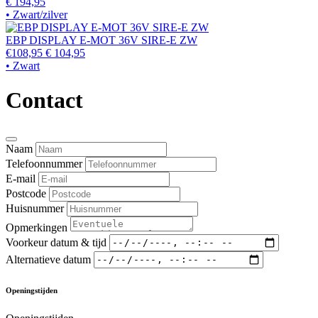
€ 194,95
• Zwart/zilver
EBP DISPLAY E-MOT 36V SIRE-E ZW
€108,95
€ 104,95
• Zwart
Contact
Naam
Telefoonnummer
E-mail
Postcode
Huisnummer
Opmerkingen
Voorkeur datum & tijd
Alternatieve datum
Openingstijden