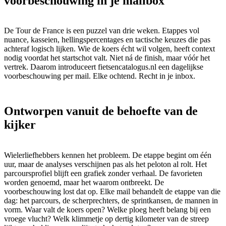
voorbeschouwing in je mailbox
De Tour de France is een puzzel van drie weken. Etappes vol
nuance, kasseien, hellingspercentages en tactische keuzes die pas
achteraf logisch lijken. Wie de koers écht wil volgen, heeft context
nodig voordat het startschot valt. Niet ná de finish, maar vóór het
vertrek. Daarom introduceert fietsencatalogus.nl een dagelijkse
voorbeschouwing per mail. Elke ochtend. Recht in je inbox.
Ontworpen vanuit de behoefte van de
kijker
Wielerliefhebbers kennen het probleem. De etappe begint om één
uur, maar de analyses verschijnen pas als het peloton al rolt. Het
parcoursprofiel blijft een grafiek zonder verhaal. De favorieten
worden genoemd, maar het waarom ontbreekt. De
voorbeschouwing lost dat op. Elke mail behandelt de etappe van die
dag: het parcours, de scherprechters, de sprintkansen, de mannen in
vorm. Waar valt de koers open? Welke ploeg heeft belang bij een
vroege vlucht? Welk klimmetje op dertig kilometer van de streep