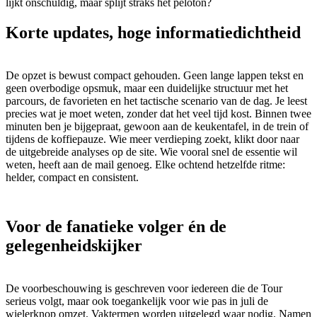
lijkt onschuldig, maar splijt straks het peloton?
Korte updates, hoge informatiedichtheid
De opzet is bewust compact gehouden. Geen lange lappen tekst en
geen overbodige opsmuk, maar een duidelijke structuur met het
parcours, de favorieten en het tactische scenario van de dag. Je leest
precies wat je moet weten, zonder dat het veel tijd kost. Binnen twee
minuten ben je bijgepraat, gewoon aan de keukentafel, in de trein of
tijdens de koffiepauze. Wie meer verdieping zoekt, klikt door naar
de uitgebreide analyses op de site. Wie vooral snel de essentie wil
weten, heeft aan de mail genoeg. Elke ochtend hetzelfde ritme:
helder, compact en consistent.
Voor de fanatieke volger én de
gelegenheidskijker
De voorbeschouwing is geschreven voor iedereen die de Tour
serieus volgt, maar ook toegankelijk voor wie pas in juli de
wielerknop omzet. Vaktermen worden uitgelegd waar nodig. Namen