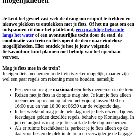
mogelijkheden
Je kent het gevoel vast wel: de drang om eropuit te trekken en
nieuwe plekken te ontdekken met je fiets. Of het nu gaat om een
ontspannen rit door het platteland,
een prachtige fietsroute
langs het water
of een avontuurlijke tocht door de stad, de
combinatie van trein en fiets opent de deur naar eindeloze
mogelijkheden. Hier ontdek je hoe je jouw volgende
fietsavontuur kunt plannen met behulp van het openbaar
vervoer.
Mag je fiets mee in de trein?
Je eigen fiets meenemen in de trein is zeker mogelijk, maar er zijn
wel een paar regels om rekening mee te houden, namelijk:
Per persoon mag je
maximaal één fiets
meenemen in de trein.
Reizen met je fiets in de spits mag niet. Je kunt je fiets alleen
meenemen op maandag tot en met vrijdag tussen 9:00 en
16:00 uur, en van 18:30 tot 06:30 uur de volgende dag.
In het weekend mag je de hele dag met je fiets reizen. Tijdens
feestdagen gelden dezelfde regels, behalve op Koningsdag. In
juli en augustus mag je je fiets ook de hele dag meenemen.
Als er ruimte beschikbaar is, parkeer je je fiets alleen op de
daarvoor bestemde plek in de trein en verwijder je de bagage