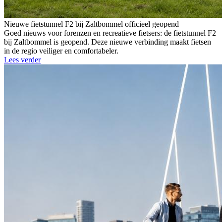
Nieuwe fietstunnel F2 bij Zaltbommel officieel geopend
Goed nieuws voor forenzen en recreatieve fietsers: de fietstunnel F2
bij Zaltbommel is geopend. Deze nieuwe verbinding maakt fietsen
in de regio veiliger en comfortabeler.
Lees verder