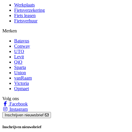
Werkplaats
Fietsverzekering
Fiets leasen
Fietsverhuur
Merken
Batavus
Conway
UTO
Levit
QiO
Sparta
Union
vanRaam
Victoria
Opmaet
Volg ons
Facebook
Instagram
Inschrijven nieuwsbrief
Inschrijven nieuwsbrief