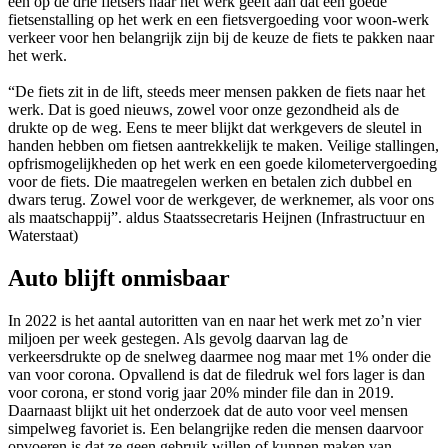
één op de drie fietsers naar het werk geeft aan dat een goede
fietsenstalling op het werk en een fietsvergoeding voor woon-werk
verkeer voor hen belangrijk zijn bij de keuze de fiets te pakken naar
het werk.
“De fiets zit in de lift, steeds meer mensen pakken de fiets naar het
werk. Dat is goed nieuws, zowel voor onze gezondheid als de
drukte op de weg. Eens te meer blijkt dat werkgevers de sleutel in
handen hebben om fietsen aantrekkelijk te maken. Veilige stallingen,
opfrismogelijkheden op het werk en een goede kilometervergoeding
voor de fiets. Die maatregelen werken en betalen zich dubbel en
dwars terug. Zowel voor de werkgever, de werknemer, als voor ons
als maatschappij”. aldus Staatssecretaris Heijnen (Infrastructuur en
Waterstaat)
Auto blijft onmisbaar
In 2022 is het aantal autoritten van en naar het werk met zo’n vier
miljoen per week gestegen. Als gevolg daarvan lag de
verkeersdrukte op de snelweg daarmee nog maar met 1% onder die
van voor corona. Opvallend is dat de filedruk wel fors lager is dan
voor corona, er stond vorig jaar 20% minder file dan in 2019.
Daarnaast blijkt uit het onderzoek dat de auto voor veel mensen
simpelweg favoriet is. Een belangrijke reden die mensen daarvoor
opvoeren is dat ze geen gebruik willen of kunnen maken van