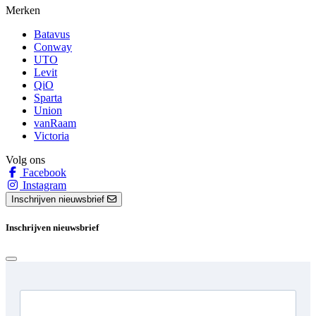
Merken
Batavus
Conway
UTO
Levit
QiO
Sparta
Union
vanRaam
Victoria
Volg ons
Facebook
Instagram
Inschrijven nieuwsbrief
Inschrijven nieuwsbrief