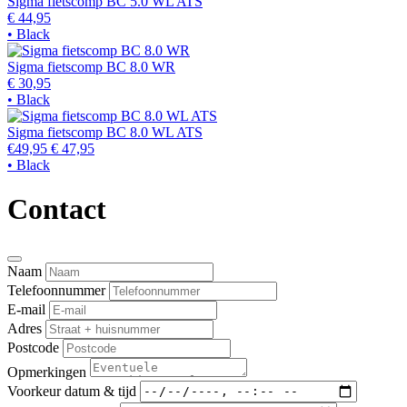
Sigma fietscomp BC 5.0 WL ATS
€ 44,95
• Black
Sigma fietscomp BC 8.0 WR
€ 30,95
• Black
Sigma fietscomp BC 8.0 WL ATS
€49,95
€ 47,95
• Black
Contact
Naam
Telefoonnummer
E-mail
Adres
Postcode
Opmerkingen
Voorkeur datum & tijd