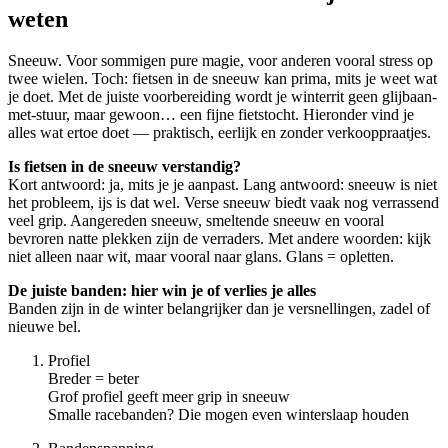
weten
Sneeuw. Voor sommigen pure magie, voor anderen vooral stress op
twee wielen. Toch: fietsen in de sneeuw kan prima, mits je weet wat
je doet. Met de juiste voorbereiding wordt je winterrit geen glijbaan-
met-stuur, maar gewoon… een fijne fietstocht. Hieronder vind je
alles wat ertoe doet — praktisch, eerlijk en zonder verkooppraatjes.
Is fietsen in de sneeuw verstandig?
Kort antwoord: ja, mits je je aanpast. Lang antwoord: sneeuw is niet
het probleem, ijs is dat wel. Verse sneeuw biedt vaak nog verrassend
veel grip. Aangereden sneeuw, smeltende sneeuw en vooral
bevroren natte plekken zijn de verraders. Met andere woorden: kijk
niet alleen naar wit, maar vooral naar glans. Glans = opletten.
De juiste banden: hier win je of verlies je alles
Banden zijn in de winter belangrijker dan je versnellingen, zadel of
nieuwe bel.
Profiel
Breder = beter
Grof profiel geeft meer grip in sneeuw
Smalle racebanden? Die mogen even winterslaap houden