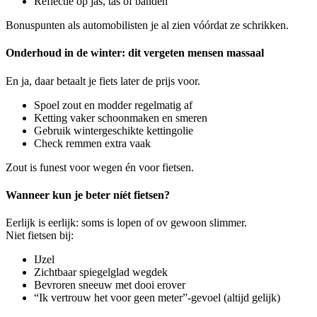
Reflectie op jas, tas of banden
Bonuspunten als automobilisten je al zien vóórdat ze schrikken.
Onderhoud in de winter: dit vergeten mensen massaal
En ja, daar betaalt je fiets later de prijs voor.
Spoel zout en modder regelmatig af
Ketting vaker schoonmaken en smeren
Gebruik wintergeschikte kettingolie
Check remmen extra vaak
Zout is funest voor wegen én voor fietsen.
Wanneer kun je beter níét fietsen?
Eerlijk is eerlijk: soms is lopen of ov gewoon slimmer.
Niet fietsen bij:
IJzel
Zichtbaar spiegelglad wegdek
Bevroren sneeuw met dooi erover
“Ik vertrouw het voor geen meter”-gevoel (altijd gelijk)