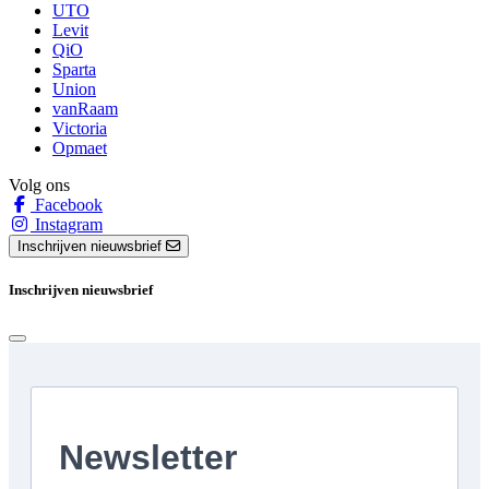
UTO
Levit
QiO
Sparta
Union
vanRaam
Victoria
Opmaet
Volg ons
Facebook
Instagram
Inschrijven nieuwsbrief
Inschrijven nieuwsbrief