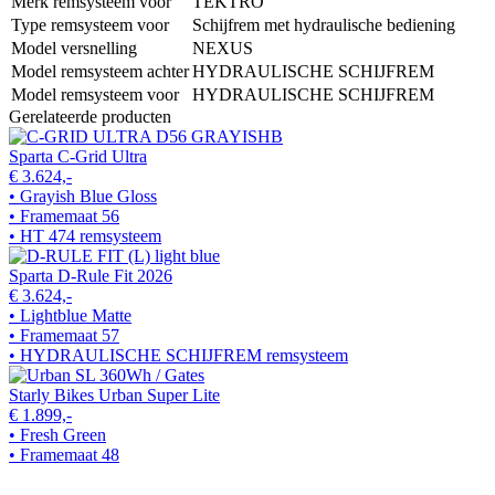
Merk remsysteem voor
TEKTRO
Type remsysteem voor
Schijfrem met hydraulische bediening
Model versnelling
NEXUS
Model remsysteem achter
HYDRAULISCHE SCHIJFREM
Model remsysteem voor
HYDRAULISCHE SCHIJFREM
Gerelateerde producten
Sparta C-Grid Ultra
€ 3.624,-
• Grayish Blue Gloss
• Framemaat 56
• HT 474 remsysteem
Sparta D-Rule Fit 2026
€ 3.624,-
• Lightblue Matte
• Framemaat 57
• HYDRAULISCHE SCHIJFREM remsysteem
Starly Bikes Urban Super Lite
€ 1.899,-
• Fresh Green
• Framemaat 48