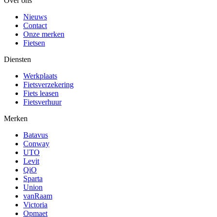
Over ons
Nieuws
Contact
Onze merken
Fietsen
Diensten
Werkplaats
Fietsverzekering
Fiets leasen
Fietsverhuur
Merken
Batavus
Conway
UTO
Levit
QiO
Sparta
Union
vanRaam
Victoria
Opmaet