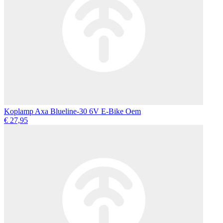
Koplamp Axa Blueline-30 6V E-Bike Oem
€ 27,95