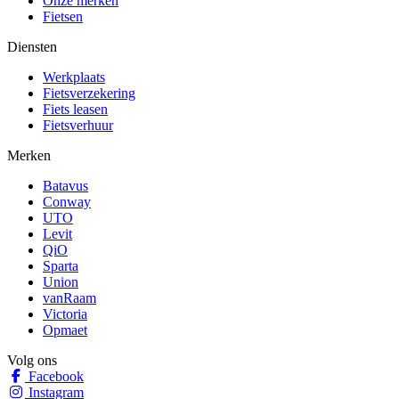
Onze merken
Fietsen
Diensten
Werkplaats
Fietsverzekering
Fiets leasen
Fietsverhuur
Merken
Batavus
Conway
UTO
Levit
QiO
Sparta
Union
vanRaam
Victoria
Opmaet
Volg ons
Facebook
Instagram