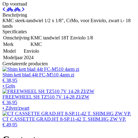
Op voorraad
Beschrijving
KMC steek-tandwiel 1/2 x 1/8", CrMo, voor Enviolo, zwart i.› 18
tands
Specificaties
Omschrijving
KMC tandwiel 18T Enviolo 1/8
Merk
KMC
Model
Enviolo
Modeljaar
2024
Gerelateerde producten
Shim kett blad 44t FC-M510 4arm zi
€ 38,95
• Grijs
FREEWHEEL SH TZ510 7V 14-28 ZI/ZW
€ 36,95
• Zilver/zwart
CT CASSETTE GRAD.HT 8-SP.11-42 T. SHIM.HG ZW VP.
€ 49,95