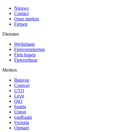
Nieuws
Contact
Onze merken
Fietsen
Diensten
Werkplaats
Fietsverzekering
Fiets leasen
Fietsverhuur
Merken
Batavus
Conway
UTO
Levit
QiO
Sparta
Union
vanRaam
Victoria
Opmaet