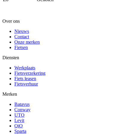
Over ons
Nieuws
Contact
Onze merken
Fietsen
Diensten
Werkplaats
Fietsverzekering
Fiets leasen
Fietsverhuur
Merken
Batavus
Conway
UTO
Levit
QiO
Sparta