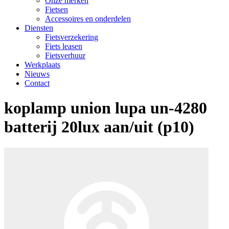
Onze merken
Fietsen
Accessoires en onderdelen
Diensten
Fietsverzekering
Fiets leasen
Fietsverhuur
Werkplaats
Nieuws
Contact
koplamp union lupa un-4280
batterij 20lux aan/uit (p10)