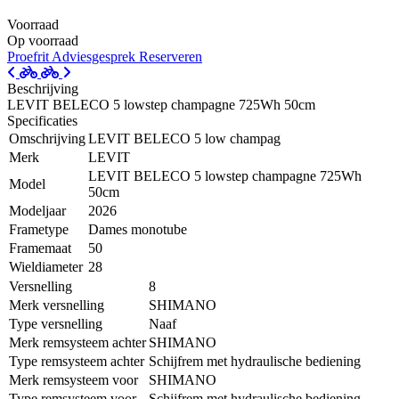
Voorraad
Op voorraad
Proefrit
Adviesgesprek
Reserveren
Beschrijving
LEVIT BELECO 5 lowstep champagne 725Wh 50cm
Specificaties
Omschrijving
LEVIT BELECO 5 low champag
Merk
LEVIT
LEVIT BELECO 5 lowstep champagne 725Wh
Model
50cm
Modeljaar
2026
Frametype
Dames monotube
Framemaat
50
Wieldiameter
28
Versnelling
8
Merk versnelling
SHIMANO
Type versnelling
Naaf
Merk remsysteem achter
SHIMANO
Type remsysteem achter
Schijfrem met hydraulische bediening
Merk remsysteem voor
SHIMANO
Type remsysteem voor
Schijfrem met hydraulische bediening