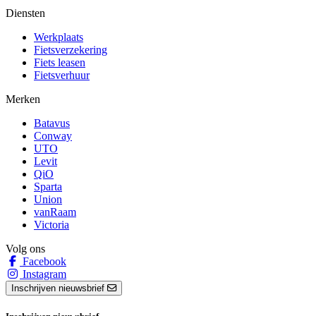
Diensten
Werkplaats
Fietsverzekering
Fiets leasen
Fietsverhuur
Merken
Batavus
Conway
UTO
Levit
QiO
Sparta
Union
vanRaam
Victoria
Volg ons
Facebook
Instagram
Inschrijven nieuwsbrief