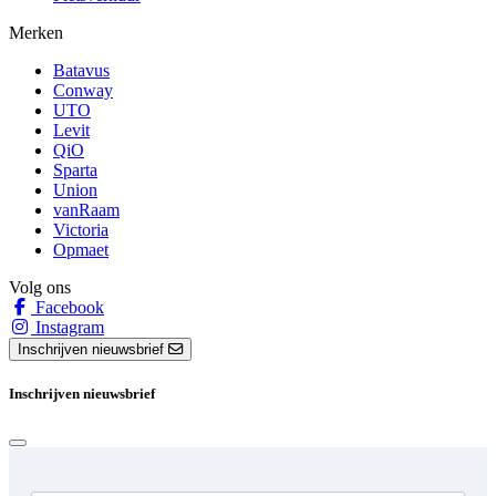
Merken
Batavus
Conway
UTO
Levit
QiO
Sparta
Union
vanRaam
Victoria
Opmaet
Volg ons
Facebook
Instagram
Inschrijven nieuwsbrief
Inschrijven nieuwsbrief