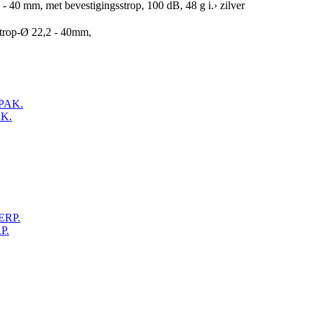
40 mm, met bevestigingsstrop, 100 dB, 48 g i.› zilver
trop-Ø 22,2 - 40mm,
K.
P.