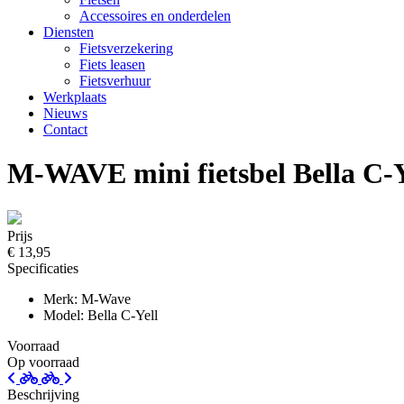
Accessoires en onderdelen
Diensten
Fietsverzekering
Fiets leasen
Fietsverhuur
Werkplaats
Nieuws
Contact
M-WAVE mini fietsbel Bella C-
Prijs
€ 13,95
Specificaties
Merk: M-Wave
Model: Bella C-Yell
Voorraad
Op voorraad
Beschrijving