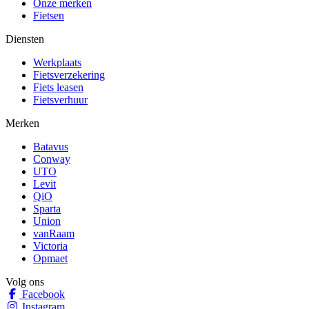
Onze merken
Fietsen
Diensten
Werkplaats
Fietsverzekering
Fiets leasen
Fietsverhuur
Merken
Batavus
Conway
UTO
Levit
QiO
Sparta
Union
vanRaam
Victoria
Opmaet
Volg ons
Facebook
Instagram