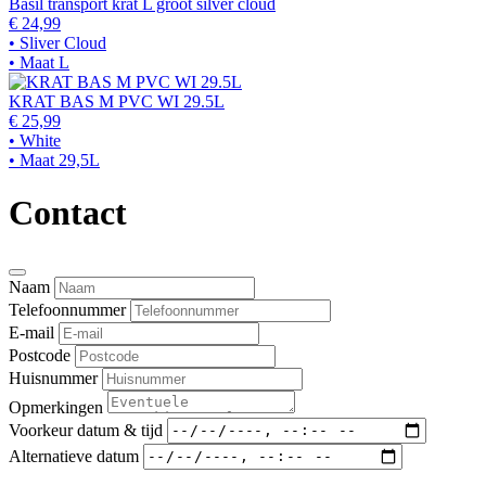
Basil transport krat L groot silver cloud
€ 24,99
• Sliver Cloud
• Maat L
KRAT BAS M PVC WI 29.5L
€ 25,99
• White
• Maat 29,5L
Contact
Naam
Telefoonnummer
E-mail
Postcode
Huisnummer
Opmerkingen
Voorkeur datum & tijd
Alternatieve datum