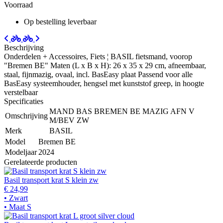
Voorraad
Op bestelling leverbaar
Beschrijving
Onderdelen + Accessoires, Fiets ¦ BASIL fietsmand, voorop
"Bremen BE" Maten (L x B x H): 26 x 35 x 29 cm, afneembaar,
staal, fijnmazig, ovaal, incl. BasEasy plaat Passend voor alle
BasEasy systeemhouder, hengsel met kunststof greep, in hoogte
verstelbaar
Specificaties
MAND BAS BREMEN BE MAZIG AFN V
Omschrijving
M/BEV ZW
Merk
BASIL
Model
Bremen BE
Modeljaar
2024
Gerelateerde producten
Basil transport krat S klein zw
€ 24,99
• Zwart
• Maat S