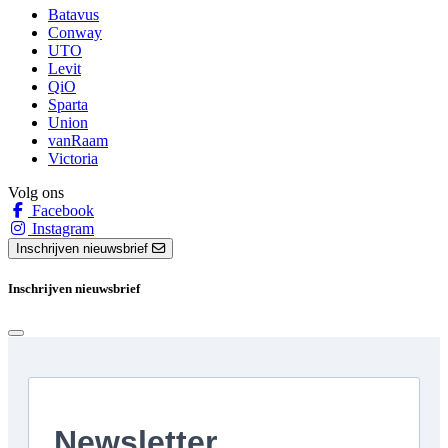
Batavus
Conway
UTO
Levit
QiO
Sparta
Union
vanRaam
Victoria
Volg ons
Facebook
Instagram
Inschrijven nieuwsbrief
Inschrijven nieuwsbrief