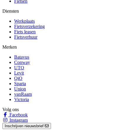
Fietsen
Diensten
Werkplaats
Fietsverzekering
Fiets leasen
Fietsverhuur
Merken
Batavus
Conway
UTO
Levit
QiO
Sparta
Union
vanRaam
Victoria
Volg ons
Facebook
Instagram
Inschrijven nieuwsbrief