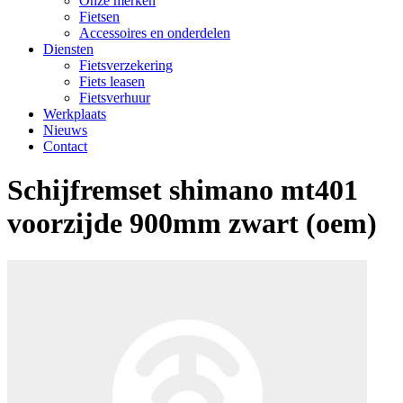
Onze merken
Fietsen
Accessoires en onderdelen
Diensten
Fietsverzekering
Fiets leasen
Fietsverhuur
Werkplaats
Nieuws
Contact
Schijfremset shimano mt401
voorzijde 900mm zwart (oem)