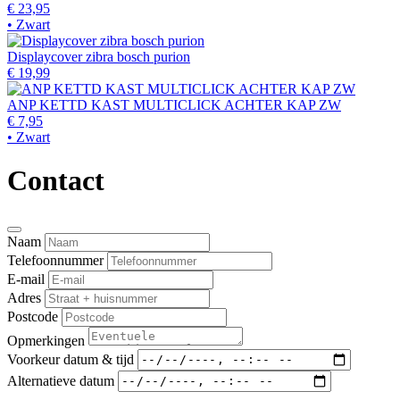
€ 23,95
• Zwart
Displaycover zibra bosch purion
€ 19,99
ANP KETTD KAST MULTICLICK ACHTER KAP ZW
€ 7,95
• Zwart
Contact
Naam
Telefoonnummer
E-mail
Adres
Postcode
Opmerkingen
Voorkeur datum & tijd
Alternatieve datum