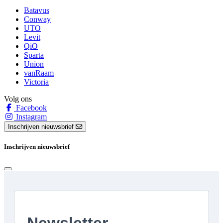
Batavus
Conway
UTO
Levit
QiO
Sparta
Union
vanRaam
Victoria
Volg ons
Facebook
Instagram
Inschrijven nieuwsbrief
Inschrijven nieuwsbrief