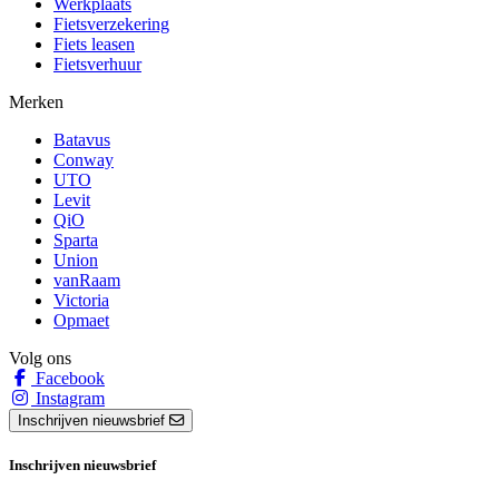
Werkplaats
Fietsverzekering
Fiets leasen
Fietsverhuur
Merken
Batavus
Conway
UTO
Levit
QiO
Sparta
Union
vanRaam
Victoria
Opmaet
Volg ons
Facebook
Instagram
Inschrijven nieuwsbrief
Inschrijven nieuwsbrief