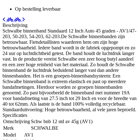
Op bestelling leverbaar
Beschrijving
Schwalbe binnenband Standaard 12 Inch Auto 45 graden - AV1/47-
203, 50-203, 54-203, 62-203.De Schwalbe binnenbanden zijn
betrouwbaar. Fietsdetaillisten waarderen hem om zijn hoge
betrouwbaarheid. Iedere band wordt in de fabriek opgepompt en zo
24 uur op luchtdichtheid getest. De band houdt de luchtdruk langer
vast. In de productie vereist Schwalbe een zeer hoog butyl aandeel
en een zeer hoge reinheid van het materiaal. Zo houdt de Schwalbe
binnenband de luchtdruk beduidend langer vast dan andere
binnenbanden. Het is een groepen-binnenbandsysteem: Een
Schwalbe binnenband is extreem elastisch en past op meerdere
bandafmetingen. Hierdoor worden ze groepen binnenbanden
genoemd. Zo past bijvoorbeeld de binnenband met nummer 19A
voor bandafmeting van 27.5 inch tot 29 Inch en voor de breedte van
40 tot 62mm. Als laatste is de band 100% volledig recyclebaar.
Standaarduitvoering: Hoge betrouwbaarheid, al vele jaren beproefd.
Specificaties
Omschrijving
Schw bnb 12 std av 45g (AV1)
Merk
SCHWALBE
Model
AV1