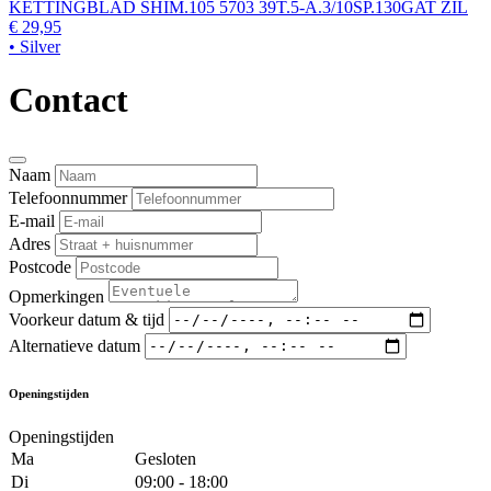
KETTINGBLAD SHIM.105 5703 39T.5-A.3/10SP.130GAT ZIL
€ 29,95
• Silver
Contact
Naam
Telefoonnummer
E-mail
Adres
Postcode
Opmerkingen
Voorkeur datum & tijd
Alternatieve datum
Openingstijden
Openingstijden
Ma
Gesloten
Di
09:00 - 18:00