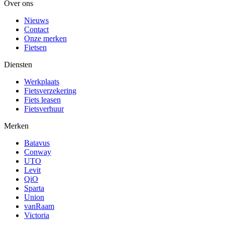
Over ons
Nieuws
Contact
Onze merken
Fietsen
Diensten
Werkplaats
Fietsverzekering
Fiets leasen
Fietsverhuur
Merken
Batavus
Conway
UTO
Levit
QiO
Sparta
Union
vanRaam
Victoria