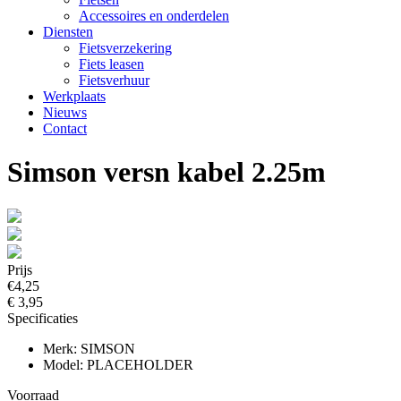
Accessoires en onderdelen
Diensten
Fietsverzekering
Fiets leasen
Fietsverhuur
Werkplaats
Nieuws
Contact
Simson versn kabel 2.25m
Prijs
€4,25
€ 3,95
Specificaties
Merk: SIMSON
Model: PLACEHOLDER
Voorraad