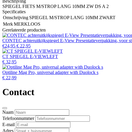
Beschrijving
SPIEGEL FIETS M/STROP LANG 10MM ZW DS A 2
Specificaties
Omschrijving
SPIEGEL M/STROP LANG 10MM ZWART
Merk
MERKLOOS
Gerelateerde producten
CONTEC achteruitkijkspiegel E-View Presentatieverpakking, voor 
€24,95
€ 22,95
CT SPIEGEL E-VIEWLEFT
€ 32,95
Optiline Mag Pro, universal adapter with Duolock s
€ 22,99
Contact
Naam
Telefoonnummer
E-mail
Adres