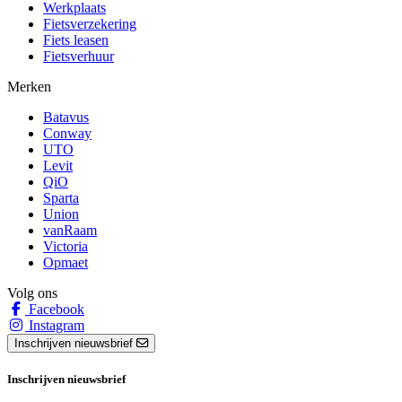
Werkplaats
Fietsverzekering
Fiets leasen
Fietsverhuur
Merken
Batavus
Conway
UTO
Levit
QiO
Sparta
Union
vanRaam
Victoria
Opmaet
Volg ons
Facebook
Instagram
Inschrijven nieuwsbrief
Inschrijven nieuwsbrief