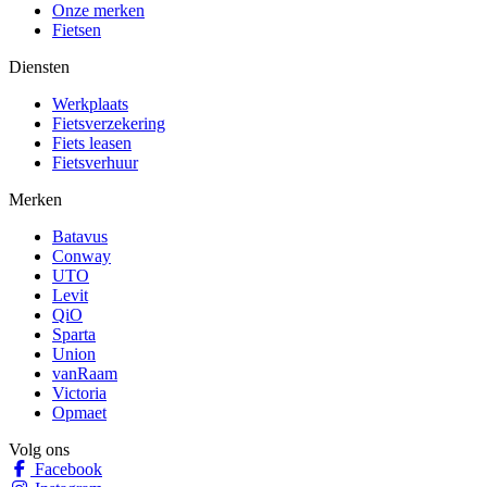
Onze merken
Fietsen
Diensten
Werkplaats
Fietsverzekering
Fiets leasen
Fietsverhuur
Merken
Batavus
Conway
UTO
Levit
QiO
Sparta
Union
vanRaam
Victoria
Opmaet
Volg ons
Facebook