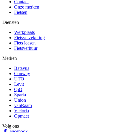
Contact
Onze merken
Fietsen
Diensten
Werkplaats
Fietsverzekering
Fiets leasen
Fietsverhuur
Merken
Batavus
Conway
UTO
Levit
QiO
Sparta
Union
vanRaam
Victoria
Opmaet
Volg ons
Facebook