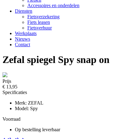
Accessoires en onderdelen
Diensten
Fietsverzekering
Fiets leasen
Fietsverhuur
Werkplaats
Nieuws
Contact
Zefal spiegel Spy snap on
Prijs
€ 13,95
Specificaties
Merk: ZEFAL
Model: Spy
Voorraad
Op bestelling leverbaar