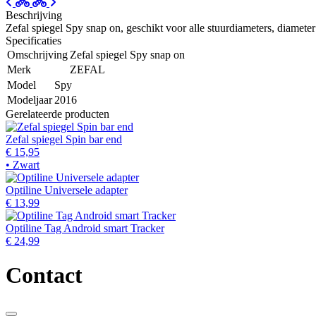
Beschrijving
Zefal spiegel Spy snap on, geschikt voor alle stuurdiameters, diamet
Specificaties
Omschrijving
Zefal spiegel Spy snap on
Merk
ZEFAL
Model
Spy
Modeljaar
2016
Gerelateerde producten
Zefal spiegel Spin bar end
€ 15,95
• Zwart
Optiline Universele adapter
€ 13,99
Optiline Tag Android smart Tracker
€ 24,99
Contact