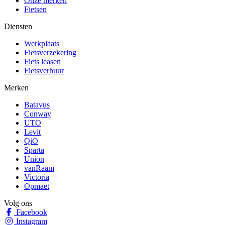
Onze merken
Fietsen
Diensten
Werkplaats
Fietsverzekering
Fiets leasen
Fietsverhuur
Merken
Batavus
Conway
UTO
Levit
QiO
Sparta
Union
vanRaam
Victoria
Opmaet
Volg ons
Facebook
Instagram