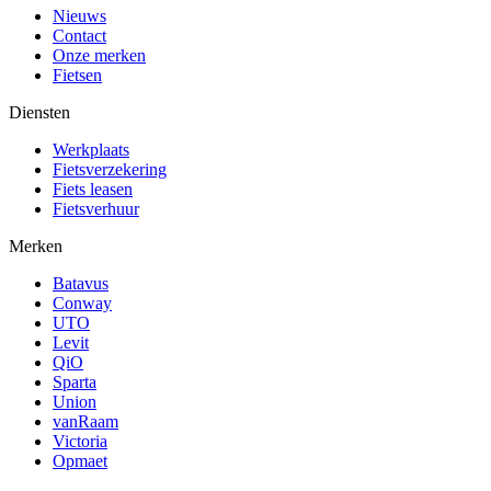
Nieuws
Contact
Onze merken
Fietsen
Diensten
Werkplaats
Fietsverzekering
Fiets leasen
Fietsverhuur
Merken
Batavus
Conway
UTO
Levit
QiO
Sparta
Union
vanRaam
Victoria
Opmaet