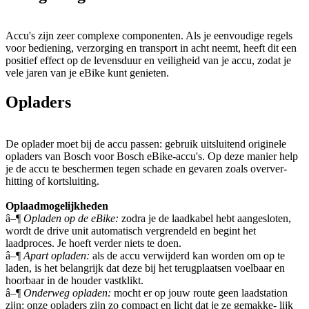
Accu's zijn zeer complexe componenten. Als je eenvoudige regels
voor bediening, verzorging en transport in acht neemt, heeft dit een
positief effect op de levensduur en veiligheid van je accu, zodat je
vele jaren van je eBike kunt genieten.
Opladers
De oplader moet bij de accu passen: gebruik uitsluitend originele
opladers van Bosch voor Bosch eBike-accu's. Op deze manier help
je de accu te beschermen tegen schade en gevaren zoals overver-
hitting of kortsluiting.
Oplaadmogelijkheden
â–¶
Opladen op de eBike:
zodra je de laadkabel hebt aangesloten,
wordt de drive unit automatisch vergrendeld en begint het
laadproces. Je hoeft verder niets te doen.
â–¶
Apart opladen:
als de accu verwijderd kan worden om op te
laden, is het belangrijk dat deze bij het terugplaatsen voelbaar en
hoorbaar in de houder vastklikt.
â–¶
Onderweg opladen:
mocht er op jouw route geen laadstation
zijn: onze opladers zijn zo compact en licht dat je ze gemakke- lijk