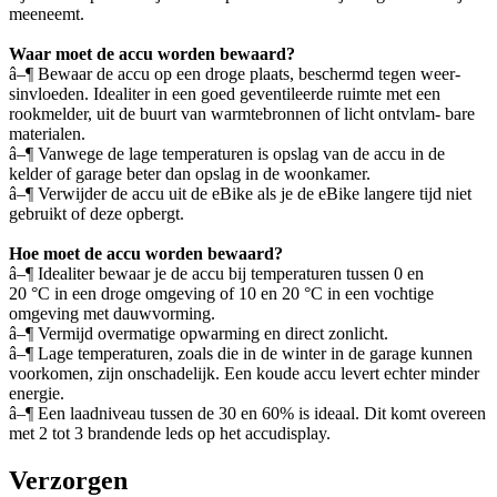
meeneemt.
Waar moet de accu worden bewaard?
â–¶ Bewaar de accu op een droge plaats, beschermd tegen weer-
sinvloeden. Idealiter in een goed geventileerde ruimte met een
rookmelder, uit de buurt van warmtebronnen of licht ontvlam- bare
materialen.
â–¶ Vanwege de lage temperaturen is opslag van de accu in de
kelder of garage beter dan opslag in de woonkamer.
â–¶ Verwijder de accu uit de eBike als je de eBike langere tijd niet
gebruikt of deze opbergt.
Hoe moet de accu worden bewaard?
â–¶ Idealiter bewaar je de accu bij temperaturen tussen 0 en
20 °C in een droge omgeving of 10 en 20 °C in een vochtige
omgeving met dauwvorming.
â–¶ Vermijd overmatige opwarming en direct zonlicht.
â–¶ Lage temperaturen, zoals die in de winter in de garage kunnen
voorkomen, zijn onschadelijk. Een koude accu levert echter minder
energie.
â–¶ Een laadniveau tussen de 30 en 60% is ideaal. Dit komt overeen
met 2 tot 3 brandende leds op het accudisplay.
Verzorgen