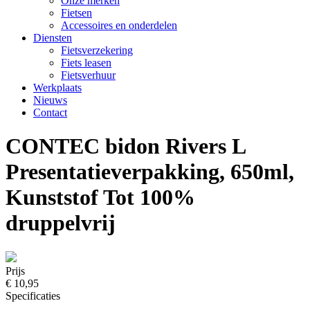
Onze merken
Fietsen
Accessoires en onderdelen
Diensten
Fietsverzekering
Fiets leasen
Fietsverhuur
Werkplaats
Nieuws
Contact
CONTEC bidon Rivers L
Presentatieverpakking, 650ml,
Kunststof Tot 100%
druppelvrij
Prijs
€ 10,95
Specificaties