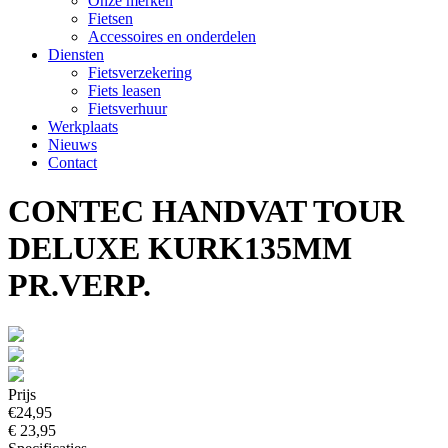
Onze merken
Fietsen
Accessoires en onderdelen
Diensten
Fietsverzekering
Fiets leasen
Fietsverhuur
Werkplaats
Nieuws
Contact
CONTEC HANDVAT TOUR
DELUXE KURK135MM
PR.VERP.
Prijs
€24,95
€ 23,95