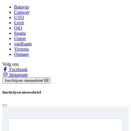
Batavus
Conway
UTO
Levit
QiO
Sparta
Union
vanRaam
Victoria
Opmaet
Volg ons
Facebook
Instagram
Inschrijven nieuwsbrief
Inschrijven nieuwsbrief