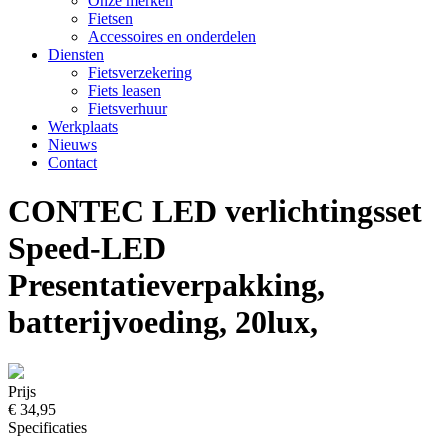
Onze merken
Fietsen
Accessoires en onderdelen
Diensten
Fietsverzekering
Fiets leasen
Fietsverhuur
Werkplaats
Nieuws
Contact
CONTEC LED verlichtingsset
Speed-LED
Presentatieverpakking,
batterijvoeding, 20lux,
Prijs
€ 34,95
Specificaties