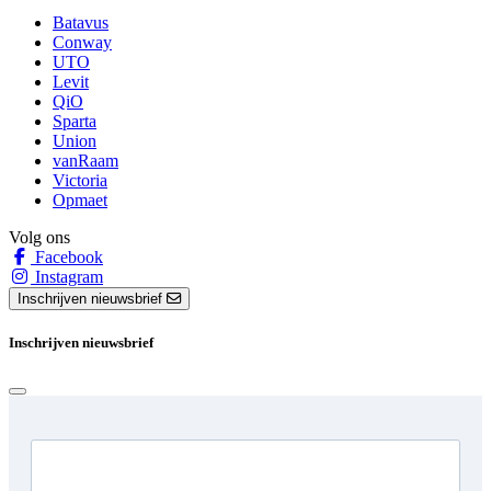
Batavus
Conway
UTO
Levit
QiO
Sparta
Union
vanRaam
Victoria
Opmaet
Volg ons
Facebook
Instagram
Inschrijven nieuwsbrief
Inschrijven nieuwsbrief