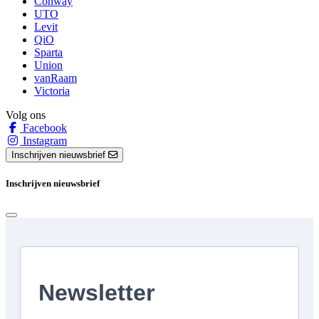
Conway
UTO
Levit
QiO
Sparta
Union
vanRaam
Victoria
Volg ons
Facebook
Instagram
Inschrijven nieuwsbrief
Inschrijven nieuwsbrief