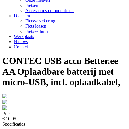
Onze merken
Fietsen
Accessoires en onderdelen
Diensten
Fietsverzekering
Fiets leasen
Fietsverhuur
Werkplaats
Nieuws
Contact
CONTEC USB accu Better.ee
AA Oplaadbare batterij met
micro-USB, incl. oplaadkabel,
Prijs
€ 10,95
Specificaties