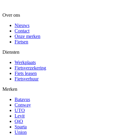
Over ons
Nieuws
Contact
Onze merken
Fietsen
Diensten
Werkplaats
Fietsverzekering
Fiets leasen
Fietsverhuur
Merken
Batavus
Conway
UTO
Levit
QiO
Sparta
Union