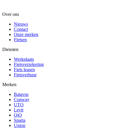
Over ons
Nieuws
Contact
Onze merken
Fietsen
Diensten
Werkplaats
Fietsverzekering
Fiets leasen
Fietsverhuur
Merken
Batavus
Conway
UTO
Levit
QiO
Sparta
Union