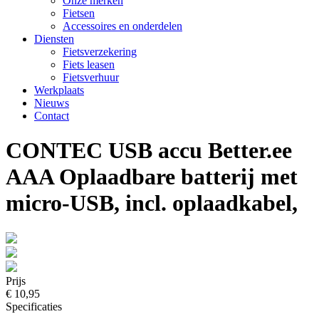
Onze merken
Fietsen
Accessoires en onderdelen
Diensten
Fietsverzekering
Fiets leasen
Fietsverhuur
Werkplaats
Nieuws
Contact
CONTEC USB accu Better.ee
AAA Oplaadbare batterij met
micro-USB, incl. oplaadkabel,
Prijs
€ 10,95
Specificaties